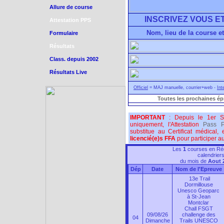
Allure de course
INSCRIVEZ VOUS ET
Attestation PPS
Nom, lieu de la course et
Formulaire
Résultats
Class. depuis 2002
Résultats Live
Officiel
= MAJ manuelle, courrier+web -
Int
Toutes les prochaines é
IMPORTANT
: Depuis le 1er S
uniquement, l'Attestation
Pass P
substitue au Certificat médical,
licencié(e)s FFA
pour participer au
Les
1
courses en Rég
calendrier
du mois de
Aout 
Dép
Date
Nom de l'Epreuve
13e Trail
Dormillouse
Unesco Geoparc
à St-Jean
Montclar
Chall FSGT
09/08/26
challenge des
04
Dimanche
Trails UNESCO